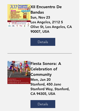
XII Encuentro De
Bandas
Sun, Nov 23
Los Angeles, 2112 S
Olive St, Los Angeles, CA
90007, USA
Details
Fiesta Sonora: A
Celebration of
Community
Mon, Jan 20
Stanford, 450 Jane
Stanford Way, Stanford,
CA 94305, USA
Details